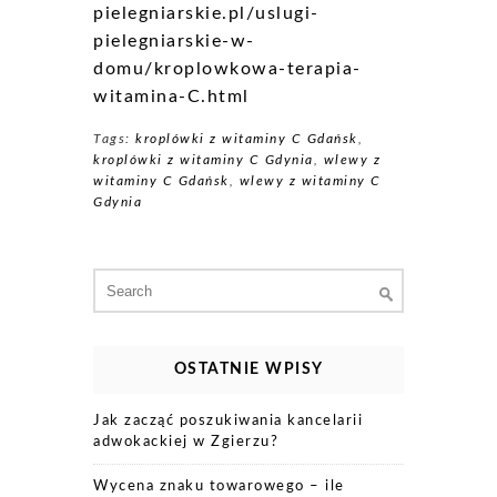
pielegniarskie.pl/uslugi-
pielegniarskie-w-
domu/kroplowkowa-terapia-
witamina-C.html
Tags:
kroplówki z witaminy C Gdańsk
,
kroplówki z witaminy C Gdynia
,
wlewy z
witaminy C Gdańsk
,
wlewy z witaminy C
Gdynia
Search
for:
OSTATNIE WPISY
Jak zacząć poszukiwania kancelarii
adwokackiej w Zgierzu?
Wycena znaku towarowego – ile