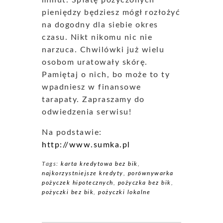
minut. Spłatę pożyczonych
pieniędzy będziesz mógł rozłożyć
na dogodny dla siebie okres
czasu. Nikt nikomu nic nie
narzuca. Chwilówki już wielu
osobom uratowały skórę.
Pamiętaj o nich, bo może to ty
wpadniesz w finansowe
tarapaty. Zapraszamy do
odwiedzenia serwisu!
Na podstawie:
http://www.sumka.pl
Tags:
karta kredytowa bez bik
,
najkorzystniejsze kredyty
,
porównywarka
pożyczek hipotecznych
,
pożyczka bez bik
,
pożyczki bez bik
,
pożyczki lokalne