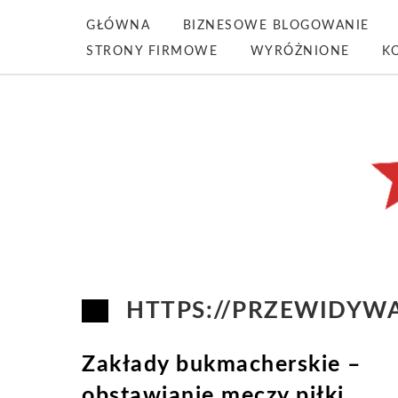
GŁÓWNA
BIZNESOWE BLOGOWANIE
STRONY FIRMOWE
WYRÓŻNIONE
K
HTTPS://PRZEWIDYW
Zakłady bukmacherskie –
obstawianie meczy piłki