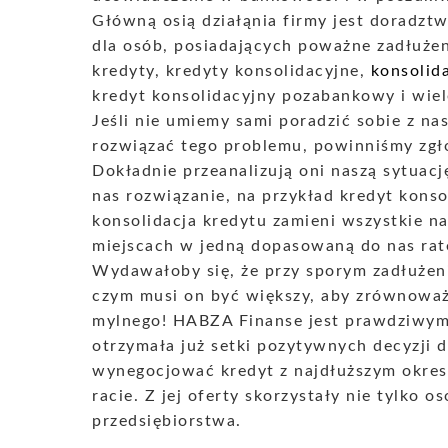
Główną osią działąnia firmy jest doradzt
dla osób, posiadających poważne zadłużen
kredyty, kredyty konsolidacyjne,
konsolid
kredyt konsolidacyjny pozabankowy i wiel
Jeśli nie umiemy sami poradzić sobie z na
rozwiązać tego problemu, powinniśmy zgł
Dokładnie przeanalizują oni naszą sytuację
nas rozwiązanie, na przykład kredyt konso
konsolidacja kredytu zamieni wszystkie n
miejscach w jedną dopasowaną do nas ratę
Wydawałoby się, że przy sporym zadłużeni
czym musi on być większy, aby zrównoważ
mylnego! HABZA Finanse jest prawdziwym 
otrzymała już setki pozytywnych decyzji 
wynegocjować kredyt z najdłuższym okrese
racie. Z jej oferty skorzystały nie tylko 
przedsiębiorstwa.