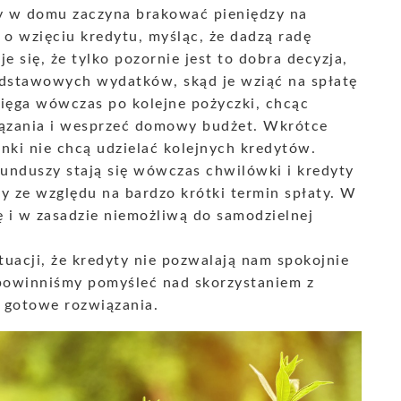
y w domu zaczyna brakować pieniędzy na
 o wzięciu kredytu, myśląc, że dadzą radę
e się, że tylko pozornie jest to dobra decyzja,
odstawowych wydatków, skąd je wziąć na spłatę
sięga wówczas po kolejne pożyczki, chcąc
wiązania i wesprzeć domowy budżet. Wkrótce
nki nie chcą udzielać kolejnych kredytów.
nduszy stają się wówczas chwilówki i kredyty
y ze względu na bardzo krótki termin spłaty. W
 i w zasadzie niemożliwą do samodzielnej
ytuacji, że kredyty nie pozwalają nam spokojnie
 powinniśmy pomyśleć nad skorzystaniem z
 gotowe rozwiązania.