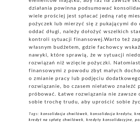
elementów majątku, aby raz na zawsze sko
działania powinna podsumować konsolida
wiele prościej jest spłacać jedną ratę mie
pożyczek lub mierzyć się z pukającymi do
oddać długi, należy dołożyć wszelkich sta
kontroli sytuacji finansowej.Warto też zap
własnym budżetem, gdzie fachowcy wska
nawyki, które sprawią, że w sytuacji nie
rozwiązań niż wzięcie pożyczki. Natomiast
finansowymi z powodu zbyt małych docho
o zmianie pracy lub podjęciu dodatkowego,
rozwiązanie, bo czasem niełatwo znaleźć p
próbować. Łatwe rozwiązania nie zawsze 
sobie trochę trudu, aby uprościć sobie życ
Tags:
konsolidacja chwilówek
,
konsolidacja kredytu
,
kr
kredyt na spłatę chwilówek
,
kredyty konsolidacyjne
,
po