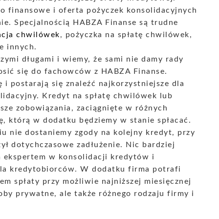
wo finansowe i oferta pożyczek konsolidacyjnych
ie. Specjalnością HABZA Finanse są trudne
acja chwilówek
, pożyczka na spłatę chwilówek,
e innych.
szymi długami i wiemy, że sami nie damy rady
osić się do fachowców z HABZA Finanse.
 i postarają się znaleźć najkorzystniejsze dla
lidacyjny. Kredyt na spłatę chwilówek lub
asze zobowiązania, zaciągnięte w różnych
, którą w dodatku będziemy w stanie spłacać.
u nie dostaniemy zgody na kolejny kredyt, przy
ył dotychczasowe zadłużenie. Nic bardziej
ekspertem w konsolidacji kredytów i
dla kredytobiorców. W dodatku firma potrafi
m spłaty przy możliwie najniższej miesięcznej
osoby prywatne, ale także różnego rodzaju firmy i