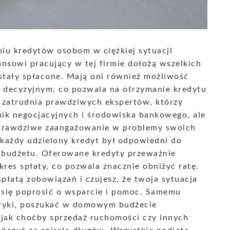
u kredytów osobom w ciężkiej sytuacji
ansowi pracujący w tej firmie dołożą wszelkich
ostały spłacone. Mają oni również możliwość
u decyzyjnym, co pozwala na otrzymanie kredytu
zatrudnia prawdziwych ekspertów, którzy
hnik negocjacyjnych i środowiska bankowego, ale
 prawdziwe zaangażowanie w problemy swoich
 każdy udzielony kredyt był odpowiedni do
go budżetu. Oferowane kredyty przeważnie
kres spłaty, co pozwala znacznie obniżyć ratę.
 spłatą zobowiązań i czujesz, że twoja sytuacja
j się poprosić o wsparcie i pomoc. Samemu
wyki, poszukać w domowym budżecie
 jak choćby sprzedaż ruchomości czy innych