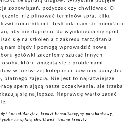
ńczyć ze spiralą długów. Wszystkie podjęte
cja zobowiązań, pożyczek czy chwilówek. O
sięcznie, niż pilnować terminów spłat kilku
 drzwi komornikami. Jeśli uda nam się pomyślnie
rań, aby nie dopuścić do wymknięcia się spod
isać się na szkolenia z zakresu zarządzania
żą nam błędy i pomogą wprowadzić nowe
doboru gotówki zaczniemy szukać innych
 osoby, które zmagają się z problemami
dów w pierwszej kolejności powinny pomyśleć
 płatnego zajęcia. Nie jest to najłatwiejsze
racę spełniającą nasze oczekiwania, ale trzeba
okazują się najlepsze. Naprawdę warto zadać
ie.
edyt konsolidacyjny
,
kredyt konsolidacyjny pozabankowy
,
życzka na spłatę chwilówek
,
trudne kredyty