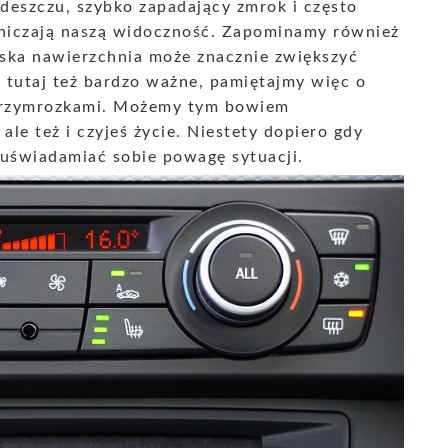
deszczu, szybko zapadający zmrok i często
aniczają naszą widoczność. Zapominamy również
liska nawierzchnia może znacznie zwiększyć
tutaj też bardzo ważne, pamiętajmy więc o
 przymrozkami. Możemy tym bowiem
ale też i czyjeś życie. Niestety dopiero gdy
 uświadamiać sobie powagę sytuacji.