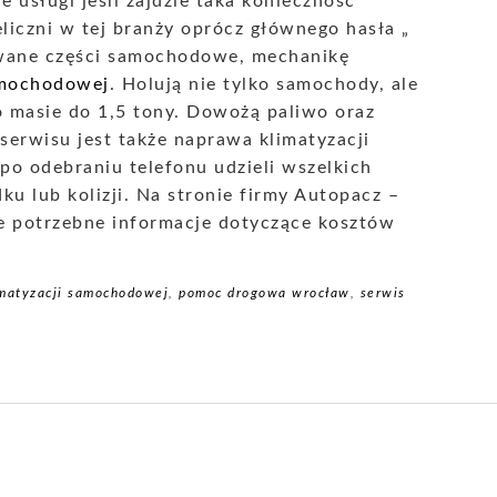
e usługi jeśli zajdzie taka konieczność
eliczni w tej branży oprócz głównego hasła „
wane części samochodowe, mechanikę
amochodowej
. Holują nie tylko samochody, ale
o masie do 1,5 tony. Dowożą paliwo oraz
serwisu jest także naprawa klimatyzacji
 odebraniu telefonu udzieli wszelkich
u lub kolizji. Na stronie firmy Autopacz –
e potrzebne informacje dotyczące kosztów
matyzacji samochodowej
,
pomoc drogowa wrocław
,
serwis