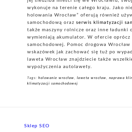
jej siedziba mieści się we Wrocławiu, swoj
wykonuje na terenie całego kraju. Jako ni
holowania Wrocław” oferują również uży
samochodową oraz
serwis klimatyzacji s
także maszyny rolnicze oraz inne ładunki 
wymieniają akumulator. W ofercie oprócz 
samochodowej. Pomoc drogowa Wrocław po
wskazówek jak zachować się tuż po wypadk
laweta Wrocław znajdziecie także wszelki
wypożyczenia autolawety.
Tags:
holowanie wrocław
,
laweta wrocław
,
naprawa kli
klimatyzacji samochodowej
Sklep SEO