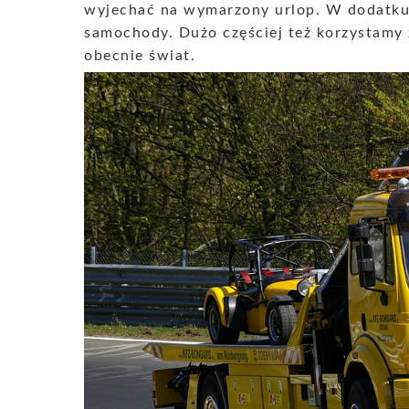
wyjechać na wymarzony urlop. W dodatku
samochody. Dużo częściej też korzystamy 
obecnie świat.