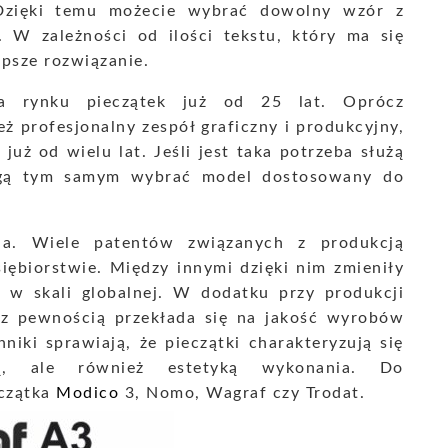
 Dzięki temu możecie wybrać dowolny wzór z
. W zależności od ilości tekstu, który ma się
epsze rozwiązanie.
 na rynku pieczątek już od 25 lat. Oprócz
ż profesjonalny zespół graficzny i produkcyjny,
uż od wielu lat. Jeśli jest taka potrzeba służą
ogą tym samym wybrać model dostosowany do
ja. Wiele patentów związanych z produkcją
iębiorstwie. Między innymi dzięki nim zmieniły
k w skali globalnej. W dodatku przy produkcji
 z pewnością przekłada się na jakość wyrobów
iki sprawiają, że pieczątki charakteryzują się
ią, ale również estetyką wykonania. Do
eczątka
Modico
3, Nomo, Wagraf czy Trodat.