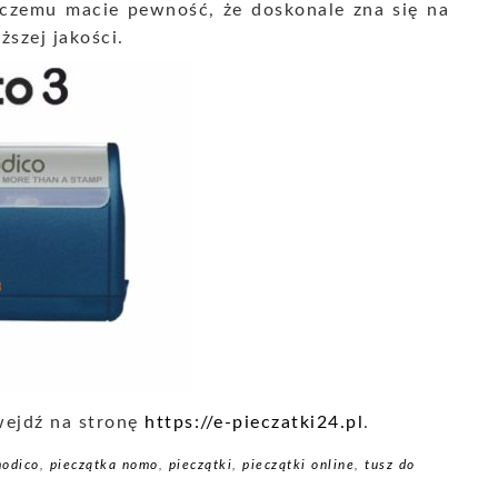
i czemu macie pewność, że doskonale zna się na
ższej jakości.
 wejdź na stronę
https://e-pieczatki24.pl
.
modico
,
pieczątka nomo
,
pieczątki
,
pieczątki online
,
tusz do