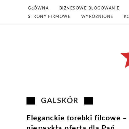
GŁÓWNA
BIZNESOWE BLOGOWANIE
STRONY FIRMOWE
WYRÓŻNIONE
K
GALSKÓR
Eleganckie torebki filcowe –
niezwykła oferta dla Pań