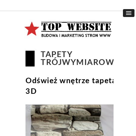
TAPETY
TRÓJWYMIAROWE
Odśwież wnętrze tapetą
3D