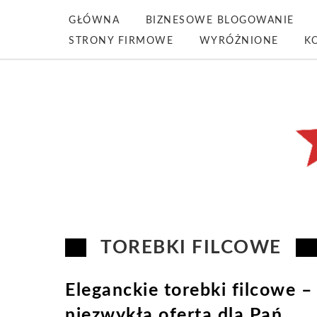
GŁÓWNA
BIZNESOWE BLOGOWANIE
STRONY FIRMOWE
WYRÓŻNIONE
K
TOREBKI FILCOWE
Eleganckie torebki filcowe –
niezwykła oferta dla Pań