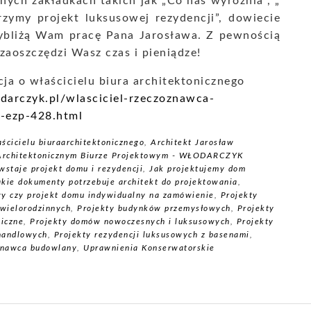
nych zakładkach takich jak „Co nas wyróżnia”, „
zymy projekt luksusowej rezydencji”, dowiecie
rzybliżą Wam pracę Pana Jarosława. Z pewnością
zaoszczędzi Wasz czas i pieniądze!
ja o właścicielu biura architektonicznego
odarczyk.pl/wlasciciel-rzeczoznawca-
k-ezp-428.html
ścicielu biuraarchitektonicznego
,
Architekt Jarosław
 Architektonicznym Biurze Projektowym - WŁODARCZYK
wstaje projekt domu i rezydencji
,
Jak projektujemy dom
akie dokumenty potrzebuje architekt do projektowania
,
y czy projekt domu indywidualny na zamówienie
,
Projekty
wielorodzinnych
,
Projekty budynków przemysłowych
,
Projekty
niczne
,
Projekty domów nowoczesnych i luksusowych
,
Projekty
 handlowych
,
Projekty rezydencji luksusowych z basenami
,
znawca budowlany
,
Uprawnienia Konserwatorskie