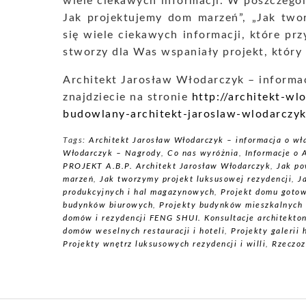
wiele ciekawych informacji. W poszczegól
Jak projektujemy dom marzeń”, „Jak twor
się wiele ciekawych informacji, które p
stworzy dla Was wspaniały projekt, który 
Architekt Jarosław Włodarczyk – informac
znajdziecie na stronie
http://architekt-wl
budowlany-architekt-jaroslaw-wlodarczy
Tags:
Architekt Jarosław Włodarczyk – informacja o wła
Włodarczyk – Nagrody
,
Co nas wyróżnia
,
Informacje o
PROJEKT A.B.P. Architekt Jarosław Włodarczyk
,
Jak po
marzeń
,
Jak tworzymy projekt luksusowej rezydencji
,
J
produkcyjnych i hal magazynowych
,
Projekt domu gotow
budynków biurowych
,
Projekty budynków mieszkalnych 
domów i rezydencji FENG SHUI. Konsultacje architekto
domów weselnych restauracji i hoteli
,
Projekty galerii
Projekty wnętrz luksusowych rezydencji i willi
,
Rzeczo